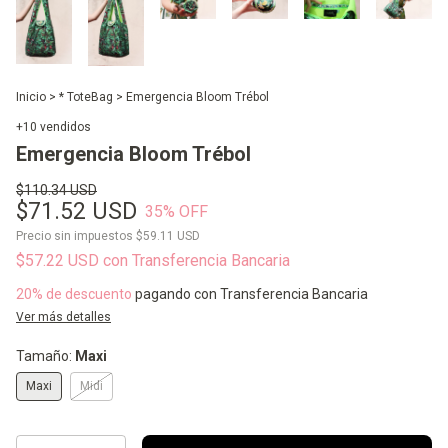
Inicio
>
* ToteBag
>
Emergencia Bloom Trébol
+10 vendidos
Emergencia Bloom Trébol
$110.34 USD
$71.52 USD
35
% OFF
Precio sin impuestos
$59.11 USD
$57.22 USD
con
Transferencia Bancaria
20% de descuento
pagando con Transferencia Bancaria
Ver más detalles
Tamaño:
Maxi
Maxi
Midi