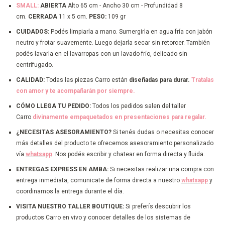
SMALL:
ABIERTA
Alto 65 cm - Ancho 30 cm - Profundidad 8
cm.
CERRADA
11 x 5 cm.
PESO:
109 gr
CUIDADOS:
Podés limpiarla a mano. Sumergirla en agua fría con jabón
neutro y frotar suavemente. Luego dejarla secar sin retorcer. También
podés lavarla en el lavarropas con un lavado frío, delicado sin
centrifugado.
CALIDAD:
Todas las piezas Carro están
diseñadas para durar.
Tratalas
con amor y te acompañarán por siempre.
CÓMO LLEGA TU PEDIDO:
Todos los pedidos salen del taller
Carro
divinamente empaquetados en presentaciones para regalar.
¿NECESITAS ASESORAMIENTO?
Si tenés dudas o necesitas conocer
más detalles del producto te ofrecemos asesoramiento personalizado
vía
whatsapp
. Nos podés escribir y chatear en forma directa y fluida.
ENTREGAS EXPRESS EN AMBA:
Si necesitas realizar una compra con
entrega inmediata, comunicate de forma directa a nuestro
whatsapp
y
coordinamos la entrega durante el día.
VISITA NUESTRO TALLER BOUTIQUE:
Si preferís descubrir los
productos Carro en vivo y conocer detalles de los sistemas de