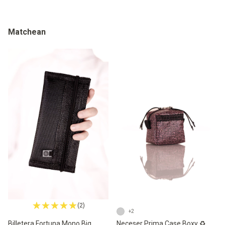
Matchean
(2)
+2
Neceser Prima Case Boxy ♻️
Billetera Fortuna Mono Big