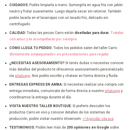
CUIDADOS:
Podés limpiarla a mano. Sumergirla en agua fría con jabón
neutro y frotar suavemente. Luego dejarla secar sin retorcer. También
podés lavarla en el lavarropas con un lavado frío, delicado sin
centrifugado.
CALIDAD:
Todas las piezas Carro están
diseñadas para durar.
Tratalas
con amor y te acompañarán por siempre.
CÓMO LLEGA TU PEDIDO:
Todos los pedidos salen del taller Carro
divinamente empaquetados en presentaciones para regalar.
¿NECESITAS ASESORAMIENTO?
Si tenés dudas o necesitas conocer
más detalles del producto te ofrecemos asesoramiento personalizado
vía
whatsapp
. Nos podés escribir y chatear en forma directa y fluida.
ENTREGAS EXPRESS EN AMBA:
Si necesitas realizar una compra con
entrega inmediata, comunicate de forma directa a nuestro
whatsapp
y
coordinamos la entrega durante el día.
VISITA NUESTRO TALLER BOUTIQUE:
Si preferís descubrir los
productos Carro en vivo y conocer detalles de los sistemas de
producción, podés visitar nuestro showroom.
>*Agendar cita acá
TESTIMONIOS:
Podés leer más de
200 opiniones en Google
sobre