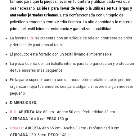
tamaño para que la puedas llevar en tu cartera y utilizar cada vez que
sea necesario.
Es ideal para llevar de viaje o la utilices en tus largas y
atareadas jornadas urbanas.
Está confeccionada con un tejido de
polietileno conocido como Media Sombra. La alta densidad y la materia
prima del textil brindan resistencia y garantizan durabilidad.
La leyenda
RE
se presenta con un aplique de tela en contraste de color
y detalles de puntadas al tono.
El producto está forrado con un textil liviano e impermeable.
La pieza cuenta con un bolsillo interno para la organización y protección
de tus enseres más pequeños.
En la parte superior cuenta con un mosquetón metálico que te permite
organizar mejor tus enseres sea para colgar un llavero o algún neceser
pequeño.
DIMENSIONES:
BIG:
ABIERTA
Alto 80 cm - Ancho 50 cm - Profundidad 10 cm.
CERRADA
16 x 8 cm
PESO
150 gr.
SMALL:
ABIERTA
Alto 65 cm - Ancho 30 cm - Profundidad 8 cm.
CERRADA
12 X 6 cm.
PESO:
140 gr