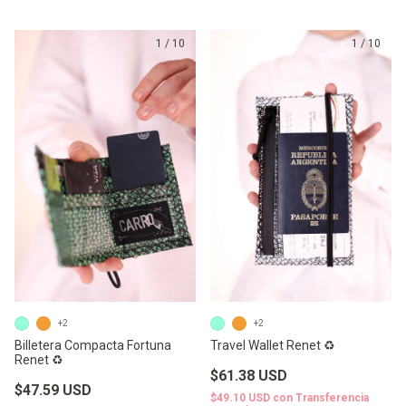
1
/
10
1
/
10
+2
+2
Billetera Compacta Fortuna
Travel Wallet Renet ♻️
Renet ♻️
$61.38 USD
$47.59 USD
$49.10 USD
con
Transferencia