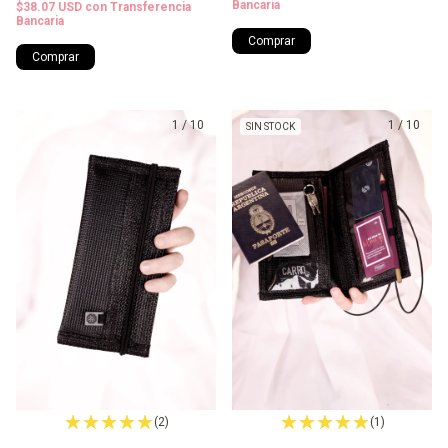
Bancaria
$38.07 USD
con
Transferencia
Bancaria
Comprar
Comprar
1
/
10
1
/
10
SIN STOCK
(2)
(1)