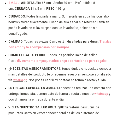
SMALL:
ABIERTA
Alto 65 cm - Ancho 30 cm - Profundidad 8
cm.
CERRADA
11 x 5 cm.
PESO:
109 gr
CUIDADOS:
Podés limpiarla a mano. Sumergirla en agua fría con jabón
neutro y frotar suavemente. Luego dejarla secar sin retorcer. También
podés lavarla en el lavarropas con un lavado frío, delicado sin
centrifugado.
CALIDAD:
Todas las piezas Carro están
diseñadas para durar.
Tratalas
con amor y te acompañarán por siempre.
CÓMO LLEGA TU PEDIDO:
Todos los pedidos salen del taller
Carro
divinamente empaquetados en presentaciones para regalar.
¿NECESITAS ASESORAMIENTO?
Si tenés dudas o necesitas conocer
más detalles del producto te ofrecemos asesoramiento personalizado
vía
whatsapp
. Nos podés escribir y chatear en forma directa y fluida.
ENTREGAS EXPRESS EN AMBA:
Si necesitas realizar una compra con
entrega inmediata, comunicate de forma directa a nuestro
whatsapp
y
coordinamos la entrega durante el día.
VISITA NUESTRO TALLER BOUTIQUE:
Si preferís descubrir los
productos Carro en vivo y conocer detalles de los sistemas de