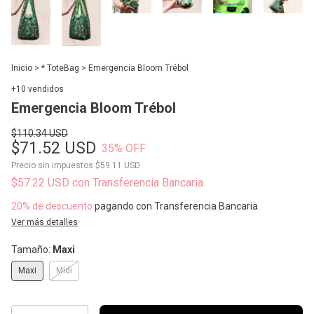
Inicio
>
* ToteBag
>
Emergencia Bloom Trébol
+10 vendidos
Emergencia Bloom Trébol
$110.34 USD
$71.52 USD
35
% OFF
Precio sin impuestos
$59.11 USD
$57.22 USD
con
Transferencia Bancaria
20% de descuento
pagando con Transferencia Bancaria
Ver más detalles
Tamaño:
Maxi
Maxi
Midi