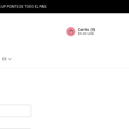
-UP POINTS DE TODO EL PAÍS.
Carrito
(
0
)
$0.00 USD
ES