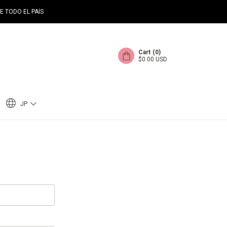
E TODO EL PAÍS
Cart
(
0
)
$0.00 USD
JP