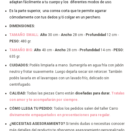
adaptan fácilmente a tu cuerpo y los diferentes modos de uso.
Es la parte superior, una correa corta que te permite agarrar
cómodamente con tus dedos y/ó colgar en un perchero.
DIMENSIONES:
TAMAÑO SMALL:
Alto
30 cm -
Ancho
28 cm -
Profundidad
12 cm -
PESO:
480 gr.
TAMAÑO BIG:
Alto
40 cm -
Ancho
28 cm -
Profundidad
14 cm -
PESO:
635 gr.
CUIDADOS:
Podés limpiarla a mano. Sumergirla en agua fría con jabón
neutro y frotar suavemente. Luego dejarla secar sin retorcer. También
podés lavarla en el lavarropas con un lavado frío, delicado sin
centrifugado.
CALIDAD:
Todas las piezas Carro están
diseñadas para durar.
Tratalas
con amor y te acompañarán por siempre.
CÓMO LLEGA TU PEDIDO:
Todos los pedidos salen del taller Carro
divinamente empaquetados en presentaciones para regalar.
¿NECESITAS ASESORAMIENTO?
Si tenés dudas o necesitas conocer
más detalles del producto te ofrecemos asesoramiento personalizado