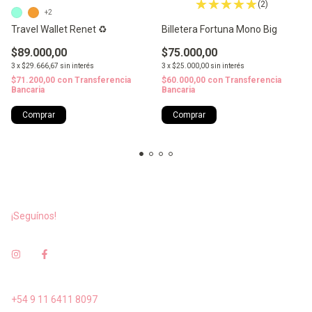
(2)
+2
Travel Wallet Renet ♻️
Billetera Fortuna Mono Big
$89.000,00
$75.000,00
3
x
$29.666,67
sin interés
3
x
$25.000,00
sin interés
$71.200,00
con
Transferencia
$60.000,00
con
Transferencia
Bancaria
Bancaria
Comprar
¡Seguínos!
+54 9 11 6411 8097