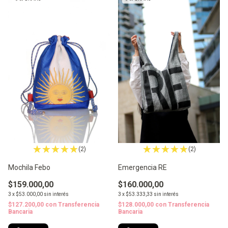
(2)
(2)
Emergencia RE
Mochila Febo
$160.000,00
$159.000,00
3
x
$53.333,33
sin interés
3
x
$53.000,00
sin interés
$128.000,00
con
Transferencia
$127.200,00
con
Transferencia
Bancaria
Bancaria