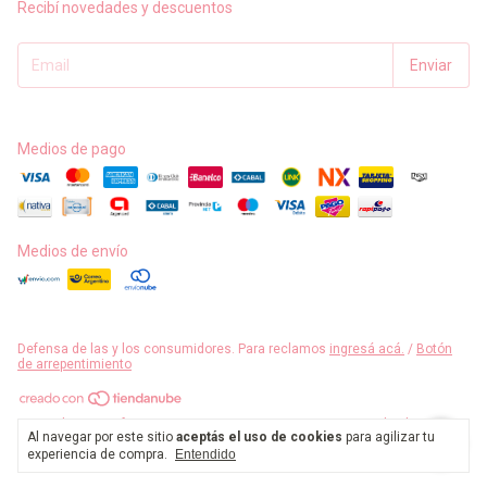
Recibí novedades y descuentos
Medios de pago
Medios de envío
Defensa de las y los consumidores. Para reclamos
ingresá acá.
/
Botón
de arrepentimiento
Copyright Carro Efectos Portantes. - 23317980434 - 2026. Todos los
Al navegar por este sitio
aceptás el uso de cookies
para agilizar tu
derechos reservados.
experiencia de compra.
Entendido