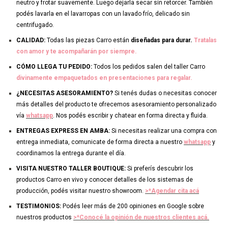
neutro y frotar suavemente. Luego dejarla secar sin retorcer. También
podés lavarla en el lavarropas con un lavado frío, delicado sin
centrifugado.
CALIDAD:
Todas las piezas Carro están
diseñadas para durar.
Tratalas
con amor y te acompañarán por siempre.
CÓMO LLEGA TU PEDIDO:
Todos los pedidos salen del taller Carro
divinamente empaquetados en presentaciones para regalar.
¿NECESITAS ASESORAMIENTO?
Si tenés dudas o necesitas conocer
más detalles del producto te ofrecemos asesoramiento personalizado
vía
whatsapp
. Nos podés escribir y chatear en forma directa y fluida.
ENTREGAS EXPRESS EN AMBA:
Si necesitas realizar una compra con
entrega inmediata, comunicate de forma directa a nuestro
whatsapp
y
coordinamos la entrega durante el día.
VISITA NUESTRO TALLER BOUTIQUE:
Si preferís descubrir los
productos Carro en vivo y conocer detalles de los sistemas de
producción, podés visitar nuestro showroom.
>*Agendar cita acá
TESTIMONIOS:
Podés leer más de 200 opiniones en Google sobre
nuestros productos
>*Conocé la opinión de nuestros clientes acá.