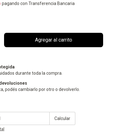
o
pagando con Transferencia Bancaria
otegida
uidados durante toda la compra.
devoluciones
ta, podés cambiarlo por otro o devolverlo.
Cambiar CP
Calcular
tal