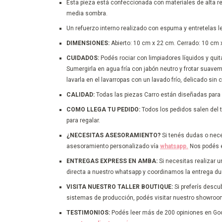
Esta pieza está confeccionada con materiales de alta res
media sombra.
Un refuerzo interno realizado con espuma y entretelas le 
DIMENSIONES:
Abierto: 10 cm x 22 cm. Cerrado: 10 cm x
CUIDADOS:
Podés rociar con limpiadores líquidos y qui
Sumergirla en agua fría con jabón neutro y frotar suave
lavarla en el lavarropas con un lavado frío, delicado sin 
CALIDAD:
Todas las piezas Carro están diseñadas para 
COMO LLEGA TU PEDIDO:
Todos los pedidos salen del
para regalar.
¿NECESITAS ASESORAMIENTO?
Si tenés dudas o nece
asesoramiento personalizado vía
whatsapp.
Nos podés es
ENTREGAS EXPRESS EN AMBA:
Si necesitas realizar
directa a nuestro whatsapp y coordinamos la entrega dur
VISITA NUESTRO TALLER BOUTIQUE:
Si preferís descu
sistemas de producción, podés visitar nuestro showro
TESTIMONIOS:
Podés leer más de 200 opiniones en Go