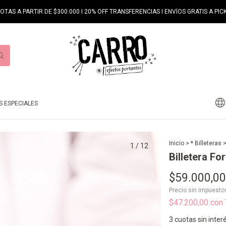
UOTAS A PARTIR DE $300.000 I 20% OFF TRANSFERENCIAS I ENVÍOS GRATIS A PICK
 ESPECIALES
Inicio
>
* Billeteras
1
/
12
Billetera F
$59.000,00
Precio sin impuest
$47.200,00
con
3
cuotas sin inter