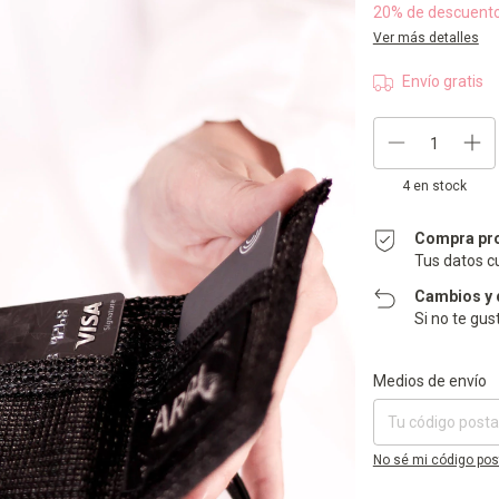
20% de descuent
Ver más detalles
Envío gratis
4
en stock
Compra pr
Tus datos c
Cambios y 
Si no te gus
Entregas para el CP:
Medios de envío
No sé mi código pos