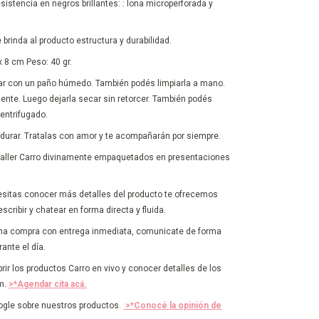
istencia en negros brillantes: : lona microperforada y
brinda al producto estructura y durabilidad.
 8 cm Peso: 40 gr.
tar con un paño húmedo. También podés limpiarla a mano.
mente. Luego dejarla secar sin retorcer. También podés
centrifugado.
durar. Tratalas con amor y te acompañarán por siempre.
 taller Carro divinamente empaquetados en presentaciones
sitas conocer más detalles del producto te ofrecemos
cribir y chatear en forma directa y fluida.
 una compra con entrega inmediata, comunicate de forma
ante el día.
brir los productos Carro en vivo y conocer detalles de los
om.
>*Agendar cita acá.
ogle sobre nuestros productos.
>*Conocé la opinión de