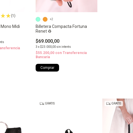
(1)
+2
Billetera Compacta Fortuna
a Mono Midi
Renet ♻️
$69.000,00
erés
3
x
$23.000,00
sin interés
ansferencia
$55.200,00
con
Transferencia
Bancaria
Comprar
GRATIS
GRATIS