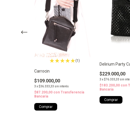
(1)
et ♻️
Delirium Party C
Carrocin
$229.000,00
0
% OFF
3
x
$76.333,33
sin int
$109.000,00
rés
$183.200,00
con
T
3
x
$36.333,33
sin interés
Bancaria
ransferencia
$87.200,00
con
Transferencia
Bancaria
Comprar