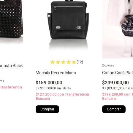
(12)
anasta Black
2 colores
Cofian Cocó Pla
Mochila Recreo Mono
erés
$249.000,00
$159.000,00
ransferencia
3
x
$83.000,00
sin int
3
x
$53.000,00
sin interés
$199.200,00
con
$127.200,00
con
Transferencia
Bancaria
Bancaria
Comprar
Comprar