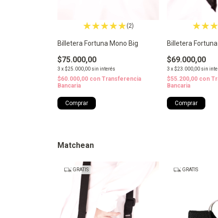
(2)
Billetera Fortuna Mono Big
Billetera Fortun
$75.000,00
$69.000,00
3
x
$25.000,00
sin interés
3
x
$23.000,00
sin int
$60.000,00
con
Transferencia
$55.200,00
con
Tr
Bancaria
Bancaria
Matchean
GRATIS
GRATIS