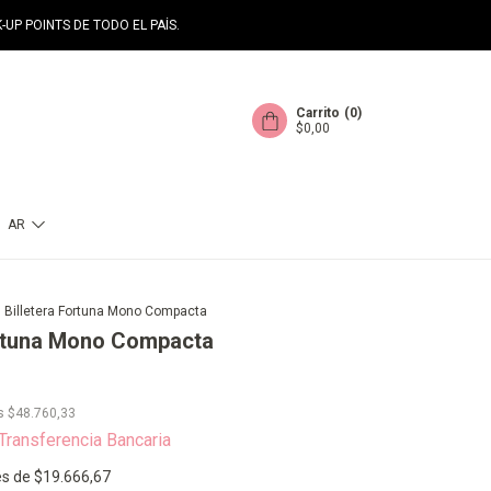
-UP POINTS DE TODO EL PAÍS.
Carrito
(
0
)
$0,00
AR
>
Billetera Fortuna Mono Compacta
ortuna Mono Compacta
os
$48.760,33
Transferencia Bancaria
és de
$19.666,67