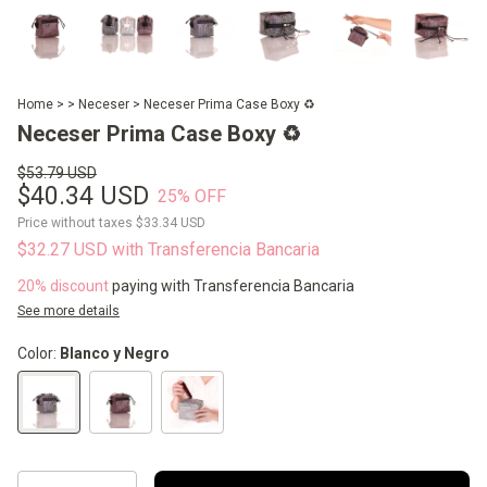
Home
>
> Neceser
>
Neceser Prima Case Boxy ♻️
Neceser Prima Case Boxy ♻️
$53.79 USD
$40.34 USD
25
% OFF
Price without taxes
$33.34 USD
$32.27 USD
with
Transferencia Bancaria
20% discount
paying with Transferencia Bancaria
See more details
Color:
Blanco y Negro