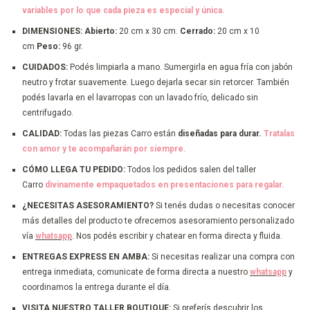
variables por lo que cada pieza es especial y única.
DIMENSIONES:
Abierto:
20 cm x 30 cm.
Cerrado:
20 cm x 10
cm
Peso:
96 gr.
CUIDADOS:
Podés limpiarla a mano. Sumergirla en agua fría con jabón
neutro y frotar suavemente. Luego dejarla secar sin retorcer. También
podés lavarla en el lavarropas con un lavado frío, delicado sin
centrifugado.
CALIDAD:
Todas las piezas Carro están
diseñadas para durar.
Tratalas
con amor y te acompañarán por siempre.
CÓMO LLEGA TU PEDIDO:
Todos los pedidos salen del taller
Carro
divinamente empaquetados en presentaciones para regalar.
¿NECESITAS ASESORAMIENTO?
Si tenés dudas o necesitas conocer
más detalles del producto te ofrecemos asesoramiento personalizado
vía
whatsapp
. Nos podés escribir y chatear en forma directa y fluida.
ENTREGAS EXPRESS EN AMBA:
Si necesitas realizar una compra con
entrega inmediata, comunicate de forma directa a nuestro
whatsapp
y
coordinamos la entrega durante el día.
VISITA NUESTRO TALLER BOUTIQUE:
Si preferís descubrir los