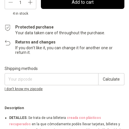
4
in stock
Protected purchase
Your data taken care of throughout the purchase.
Returns and changes
If you don't like it, you can change it for another one or
return it.
Shipping for zipcode:
Change zipcode
Shipping methods
Calculate
I don't know my zipcode
Description
DETALLES:
Se trata de una billetera
creada con plásticos
recuperados
en la que cómodamente podés llevar tarjetas, billetes y