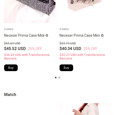
2 colors
2 colors
Neceser Prima Case Midi ♻️
Neceser Prima Case Mini ♻️
$60.69 USD
$53.79 USD
$45.52 USD
$40.34 USD
25
% OFF
25
% OFF
$36.42 USD
with
Transferencia
$32.27 USD
with
Transferencia
Bancaria
Bancaria
Buy
Buy
Match