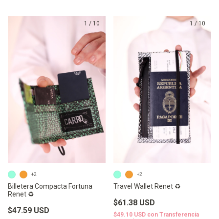
1
/
10
1
/
10
+2
+2
Billetera Compacta Fortuna
Travel Wallet Renet ♻️
Renet ♻️
$61.38 USD
$47.59 USD
$49.10 USD
con
Transferencia