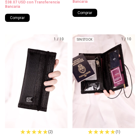
Bancaria
$38.07 USD
con
Transferencia
Bancaria
Comprar
Comprar
1
/
10
1
/
10
SIN STOCK
(2)
(1)