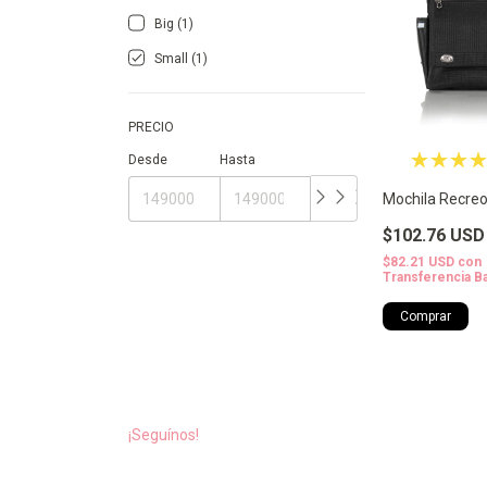
Big (1)
Small (1)
PRECIO
Desde
Hasta
Mochila Recre
$102.76 USD
$82.21 USD
con
Transferencia B
Comprar
¡Seguínos!