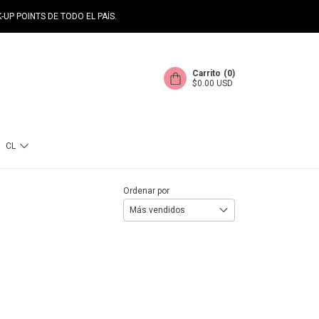
-UP POINTS DE TODO EL PAÍS.
Carrito
(
0
)
$0.00 USD
CL
Ordenar por