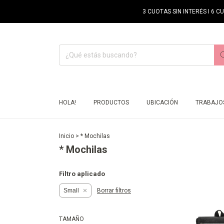
3 CUOTAS SIN INTERÉS I 6 C
HOLA!
PRODUCTOS
UBICACIÓN
TRABAJOS
Inicio
>
* Mochilas
* Mochilas
Filtro aplicado
Small
Borrar filtros
TAMAÑO