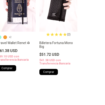
(2)
+2
ravel Wallet Renet ♻️
Billetera Fortuna Mono
Big
61.38 USD
$51.72 USD
49.10 USD
con
ransferencia Bancaria
$41.38 USD
con
Transferencia Bancaria
Comprar