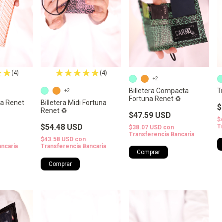
(4)
(4)
+2
Billetera Compacta
T
+2
Fortuna Renet ♻️
na Renet
Billetera Midi Fortuna
$
Renet ♻️
$47.59 USD
$
$54.48 USD
T
$38.07 USD
con
Transferencia Bancaria
$43.58 USD
con
ancaria
Transferencia Bancaria
Comprar
Comprar