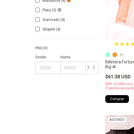
Mandarina (4)
Plata (3)
Granizado (4)
Silopink (4)
PRECIO
+2
Desde
Hasta
Billetera Fortu
Big ♻️
$61.38 USD
$49.10 USD
con
Transferencia B
Comprar
AGOTADO