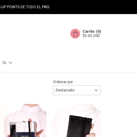
-UP POINTS DE TODO EL PAÍS.
Carrito
(
0
)
$0.00 USD
CL
Ordenar por